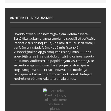
ARHITEKTU ATSAUKSMES
Izveidojot vienu no nozīmīgākajām vietām pilsētā -
Baltā tilta laukumu, apgaismojuma speciālisti palīdzēja
īstenot visus risinājumus, kas atbilst mūsu iedzīvotāju
cerībām un vajadzībām. Kopā mēs īstenojām
vissarežģītākos apgaismojuma risinājumus — upes
apakšējā terasē, velosipēdu un gājēju celiņos, sporta
laukumos, amfiteātrī un papildinājām visu teritoriju ar
akcenta apgaismojumu. Pie šī projekta strādājošie
apgaismojuma speciālisti piedāvāja un modelēja
risinājumus katrai no šīm zonām individuāli, tādējādi
nodrošinot vēlamo raksturu un akcentus.