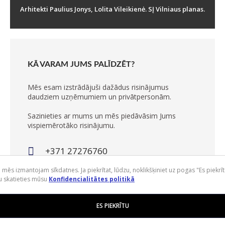
Arhitekti Paulius Jonys, Lolita Vileikienė. SĮ Vilniaus planas.
KĀ VARAM JUMS PALĪDZĒT?
Mēs esam izstrādājuši dažādus risinājumus
daudziem uzņēmumiem un privātpersonām.
Sazinieties ar mums un mēs piedāvāsim Jums
vispiemērotāko risinājumu.
+371 27276760
info@gaismasstils.lv
ē mēs izmantojam sīkdatnes. Ja piekrītat, lūdzu, noklikšķiniet uz pogas "Es piekrīt
u skatieties mūsu
Кonfidencialitātes politikā
ES PIEKRĪTU
•
PRIVĀTUMA POLITIKA
e-solution:
Gaumina