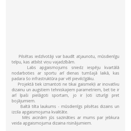
Pilsētas iedzīvotāji var baudīt atjaunotu, mūsdienīgu
telpu, kas atbilst viņu vajadzībām.
Labs apgaismojums sniedz iespēju kvartālā
nodarboties ar sportu arī dienas tumšajā laikā, kas
padara šo infrastruktūra par vēl pievilcīgāku.
Projektā tiek izmantoti ne tikai gaismekļi ar inovatīvu
dizainu un augstiem tehniskajiem parametriem, bet tie ir
arī īpaši pielāgoti sportam, jo ir ļoti izturīgi pret
bojājumiem.
Baltā tilta laukums - mūsdienīgs pilsētas dizains un
izcila apgaismojuma kvalitāte.
Mēs aicinām jūs sazināties ar mums par jebkura
veida apgaismojuma dizaina risinājumiem.