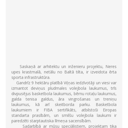
Saskaņā ar arhitektu un inženieru projektu, Neres
upes krastmalā, netālu no Baltā tilta, ir izveidota ērta
sporta infrastruktūra.
Gandrīz 9 hektāru platībā Viļņas iedzīvotāji un viesi var
izmantot deviņus pludmales volejbola laukumus, trīs
divpusējus basketbola laukumus, bērnu rotaļu laukumus,
galda tenisa galdus, āra vingrošanas un treniņu
laukumus, kā arī skeitborda parku. Basketbola
laukumiem ir FIBA sertifikāts, atbilstoši Eiropas
standarta prasībām, un smilšu volejbola laukumi ir
paredzēti starptautiska līmeņa sacensībām.
Sadarbībā ar mūsu speciālistiem, projektam tika