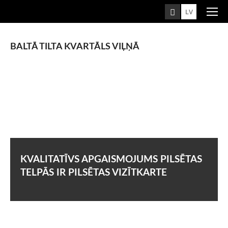
LV
LIETUVA
LT
EN
BALTĀ TILTA KVARTĀLS VIĻŅĀ
LATVIJA
LV
EN
SOMIJA
FI
EN
KVALITATĪVS APGAISMOJUMS PILSĒTAS
TELPĀS IR PILSĒTAS VIZĪTKARTE