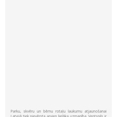
Parku, skvēru un bērnu rotaļu laukumu atjaunošanai
Latvijā tiek pievērsta arvien lielāka uzmanība. Ventspils ir