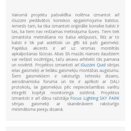
Vairumā projektu pašvaldība nolēma izmantot arī
iGuzzini piedāvātos koniskos apgaismojuma balstus.
Iemesls tam, ka tika izmantoti oriģinālie konsikie balsti ir
tas, ka tiem nav redzamas metinājuma šuves. Tiem tiek
izmantota metināšana no balsa iekšpuses, līdz ar to
balsti ir tik pat askētiski un glīti kā paši gaismekļi.
Papildus akcents ir arī uz virsmas montētās
apkalpošanas lūciņas. Abas šīs mazās nianses daudziem
var nešķist nozīmīgas, taču ainavu arhitekti tās pamana
un novērtē. Projektos izmantoti arī
iGuzzini Quid
sērijas
ielas gaismekļi ar lielāku gaismekļu montāžas augstumu.
Šiem gaismekļiem ir raksturīgs tehnisks dizains,
aerodinamiska foruma un tie ir aprīkoti ar DALI
protokolu, lai gaismekļus pēc nepieciešamības varētu
integrēt kopējā monitoringa sistēmā. Projektos
izmantoti ir arī dāņu ražotāja
Focus Lighting SKY PARK
sērijas gaismekļi ar skandināviem raksturīgo
minimālisma pieeju dizainā.