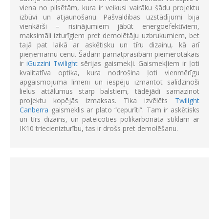
viena no pilsētām, kura ir veikusi vairāku šādu projektu
izbūvi un atjaunošanu. Pašvaldības uzstādījumi bija
vienkārši – risinājumiem jābūt energoefektīviem,
maksimāli izturīgiem pret demolētāju uzbrukumiem, bet
tajā pat laikā ar askētisku un tīru dizainu, kā arī
pieņemamu cenu. Šādām pamatprasībām piemērotākais
ir
iGuzzini Twilight
sērijas gaismekļi. Gaismekļiem ir ļoti
kvalitatīva optika, kura nodrošina ļoti vienmērīgu
apgaismojuma līmeni un iespēju izmantot salīdzinoši
lielus attālumus starp balstiem, tādējādi samazinot
projektu kopējās izmaksas. Tika izvēlēts
Twilight
Canberra
gaismeklis ar plato “cepurīti”. Tam ir askētisks
un tīrs dizains, un pateicoties polikarbonāta stiklam ar
IK10 triecienizturību, tas ir drošs pret demolēšanu.